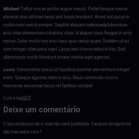
Michael
:
Tellus orci ac auctor augue mauris. Pellentesque massa
placerat duis ultricies lacus sed turpis tincidunt. Amet nisl purus in
mollis nunc sed id semper. Sagittis aliquam malesuada bibendum
arcu vitae elementum curabitur vitae. Id aliquet risus feugiat in ante
metus. Dolor morbi non arcu risus quis varius quam. Sodales ut eu
sem integer vitae justo eget. Lacus sed viverra tellus in hac. Sed
ullamcorper morbi tincidunt ornare massa eget egestas.
Laura
:
Consectetur purus ut faucibus pulvinar elementum integer
enim. Quisque egestas diam in arcu. Risus commodo viverra
maecenas accumsan lacus vel facilisis volutpat.
Com a tag
SEO
Deixe um comentário
O seu endereço de e-mail não será publicado.
Campos obrigatórios
são marcados com
*