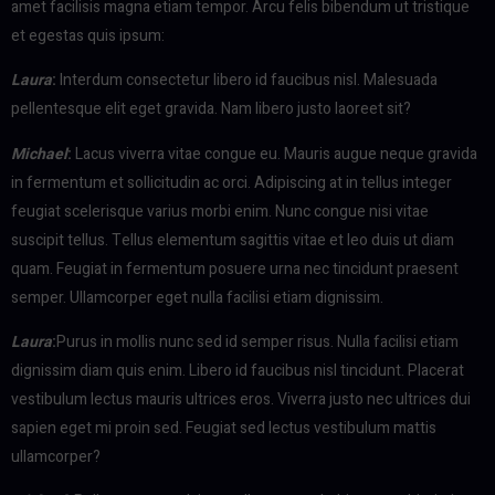
amet facilisis magna etiam tempor. Arcu felis bibendum ut tristique
et egestas quis ipsum:
Laura
:
Interdum consectetur libero id faucibus nisl. Malesuada
pellentesque elit eget gravida. Nam libero justo laoreet sit?
Michael
:
Lacus viverra vitae congue eu. Mauris augue neque gravida
in fermentum et sollicitudin ac orci. Adipiscing at in tellus integer
feugiat scelerisque varius morbi enim. Nunc congue nisi vitae
suscipit tellus. Tellus elementum sagittis vitae et leo duis ut diam
quam. Feugiat in fermentum posuere urna nec tincidunt praesent
semper. Ullamcorper eget nulla facilisi etiam dignissim.
Laura
:
Purus in mollis nunc sed id semper risus. Nulla facilisi etiam
dignissim diam quis enim. Libero id faucibus nisl tincidunt. Placerat
vestibulum lectus mauris ultrices eros. Viverra justo nec ultrices dui
sapien eget mi proin sed. Feugiat sed lectus vestibulum mattis
ullamcorper?